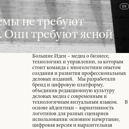
2026
EN
RU
емы не требуют
 Они требуют ясной
Большие Идеи – медиа о бизнесе,
технологиях и управлении, за которым
стоит команда с многолетним опытом
создания и развития профессиональных
деловых изданий. Мы разработали
бренд и цифровую платформу,
объединив редакционную культуру
деловых медиа с современным и
технологичным визуальным языком. В
основе айдентики – вариативность
логотипов для разных сценариев
использования: основное начертание,
цифровая версия и выразительная