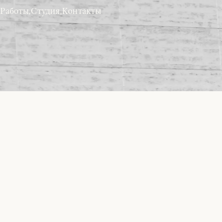
INSTAGRAM
,
BEHANCE
,
LINKEDIN
,
TELEGRAM
Работы
,
Студия
,
Контакты